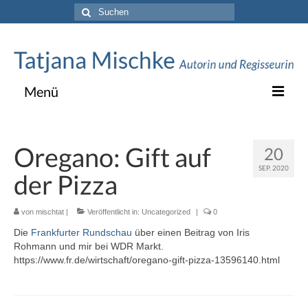
Suche
nach:
Menü
Vita
Oregano: Gift auf
20
TV
SEP. 2020
der Pizza
Texte & Theater
von
mischtat
|
Veröffentlicht in:
Uncategorized
|
0
Blog
Die
Frankfurter Rundschau
über einen Beitrag von Iris
Kontakt
Rohmann und mir bei WDR Markt.
https://www.fr.de/wirtschaft/oregano-gift-pizza-13596140.html
Impressum